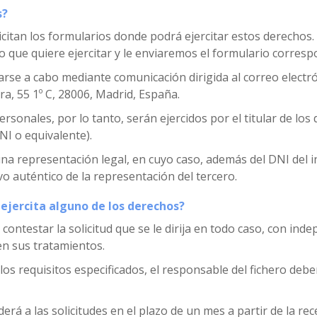
s?
icitan los formularios donde podrá ejercitar estos derechos. 
 que quiere ejercitar y le enviaremos el formulario corresp
evarse a cabo mediante comunicación dirigida al correo electr
ara, 55 1º C, 28006, Madrid, España.
rsonales, por lo tanto, serán ejercidos por el titular de lo
DNI o equivalente).
na representación legal, en cuyo caso, además del DNI del i
o auténtico de la representación del tercero.
ejercita alguno de los derechos?
contestar la solicitud que se le dirija en todo caso, con ind
en sus tratamientos.
 los requisitos especificados, el responsable del fichero debe
á a las solicitudes en el plazo de un mes a partir de la rec