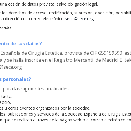
una cesión de datos prevista, salvo obligación legal.
r los derechos de acceso, rectificación, supresión, oposición, portabi
la dirección de correo electrónico
sece@sece.org
.
resado.
ento de sus datos?
d Española de Cirugia Estetica, provista de CIF G59159590, est
 y se halla inscrita en el Registro Mercantil de Madrid. El te
e@sece.org
s personales?
 para las siguientes finalidades:
ntacto.
socio.
sos u otros eventos organizados por la sociedad.
es, publicaciones y servicios de la Sociedad Española de Cirugia Estet
 que se realizan a través de la página web o el correo electrónico con 