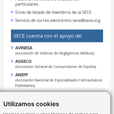
particulares.
Envío de listado de miembros de la SECE.
Servicio de correo electrónico sece@sece.org
SECE cuenta con el apoyo de:
AVINESA
(Asociación de Víctimas de Negligencias Médicas)
ASGECO
(Asociación General de Consumidores de España)
ANEFP
(Asociación Nacional de Especialidades Farmacéuticas
Publicitarias)
FEDOM
(Federación Europea para la Defensa y la Prevención
Utilizamos cookies
del Daño Médico)