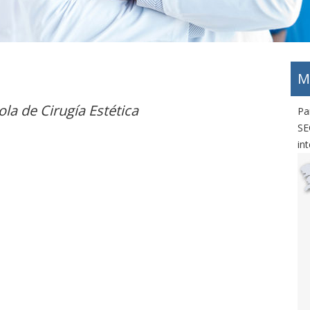
M
la de Cirugía Estética
Pa
SE
int