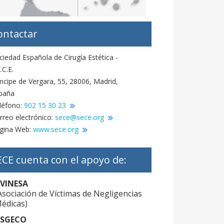
ontactar
ciedad Española de Cirugía Estética -
.C.E.
íncipe de Vergara, 55, 28006, Madrid,
paña
léfono:
902 15 30 23
rreo electrónico:
sece@sece.org
gina Web:
www.sece.org
ECE cuenta con el apoyo de:
VINESA
Asociación de Víctimas de Negligencias
édicas)
SGECO