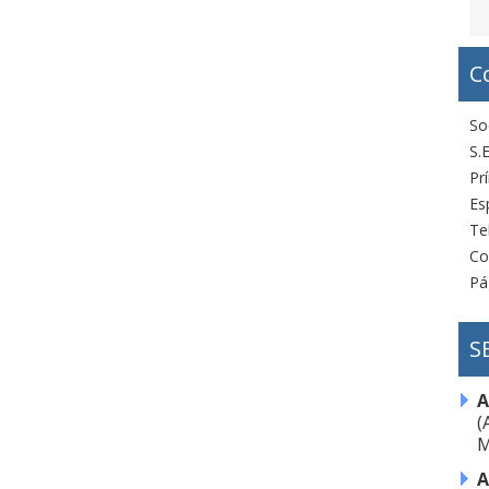
C
So
S.E
Pr
Es
Te
Co
Pá
S
A
(
M
A