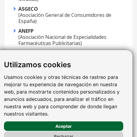
ASGECO
(Asociación General de Consumidores de
España)
ANEFP
(Asociación Nacional de Especialidades
Farmacéuticas Publicitarias)
FEDOM
(Federación Europea para la Defensa y la
Utilizamos cookies
Prevención del Daño Médico)
Usamos cookies y otras técnicas de rastreo para
mejorar tu experiencia de navegación en nuestra
Información de Contacto
web, para mostrarte contenidos personalizados y
Teléfono:
902 15 30 23
anuncios adecuados, para analizar el tráfico en
Correo electrónico:
sece@sece.org
nuestra web y para comprender de donde llegan
Príncipe de Vergara, 55, 28006, Madrid
nuestros visitantes.
Sociedad Española de Cirugía Estética - S.E.C.E.
Aceptar
Copyright © 2003-2015 Todos los derechos reservados.
Rechazar