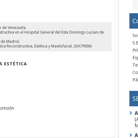
C
e de Venezuela.
structiva en el Hospital General del Este Domingo Luciani de
So
a de Madrid.
S.E
a Reconstructiva, Estética y Maxilofacial, (SVCPREM)
Pr
Es
A ESTÉTICA
Te
Co
Pá
S
presión
A
(
M
A