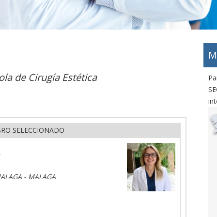
M
la de Cirugía Estética
Pa
SE
int
RO SELECCIONADO
A
 MALAGA - MALAGA