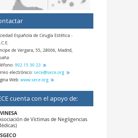
ontactar
ciedad Española de Cirugía Estética -
.C.E.
íncipe de Vergara, 55, 28006, Madrid,
paña
léfono:
902 15 30 23
rreo electrónico:
sece@sece.org
gina Web:
www.sece.org
ECE cuenta con el apoyo de:
VINESA
Asociación de Víctimas de Negligencias
édicas)
SGECO